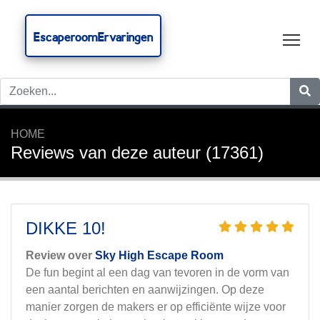
EscaperoomErvaringen
Tog
HOME
Reviews van deze auteur (17361)
DIKKE 10!
Review over
Sky High Escape Room
De fun begint al een dag van tevoren in de vorm van
een aantal berichten en aanwijzingen. Op deze
manier zorgen de makers er op efficiënte wijze voor