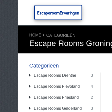
EscaperoomErvaringen
HOME
CATEGORIEËN
Escape Rooms Gronin
Categorieën
Escape Rooms Drenthe
3
Escape Rooms Flevoland
4
Escape Rooms Friesland
2
Escape Rooms Gelderland
3