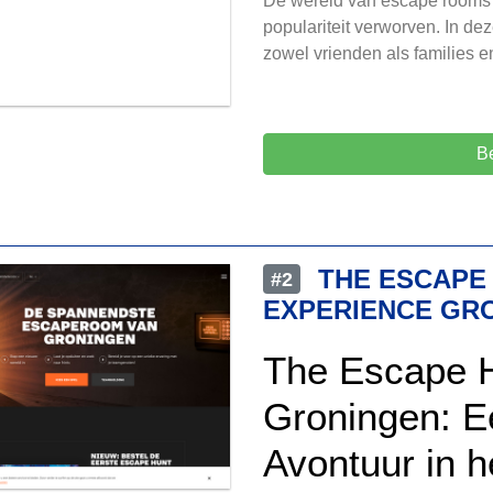
De wereld van escape rooms 
populariteit verworven. In 
zowel vrienden als families 
B
THE ESCAPE
#2
EXPERIENCE GR
The Escape H
Groningen: 
Avontuur in 