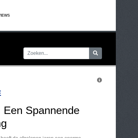
VIEWS
E
: Een Spannende
ng