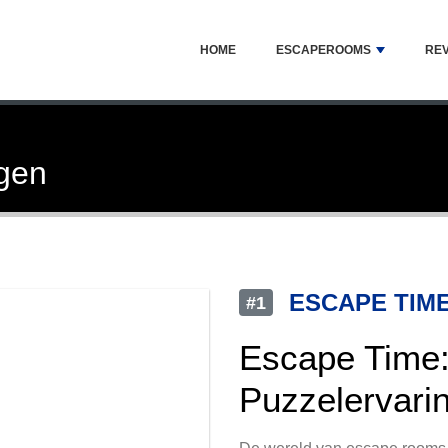
HOME
ESCAPEROOMS
RE
gen
ESCAPE TIM
#1
Escape Time
Puzzelervari