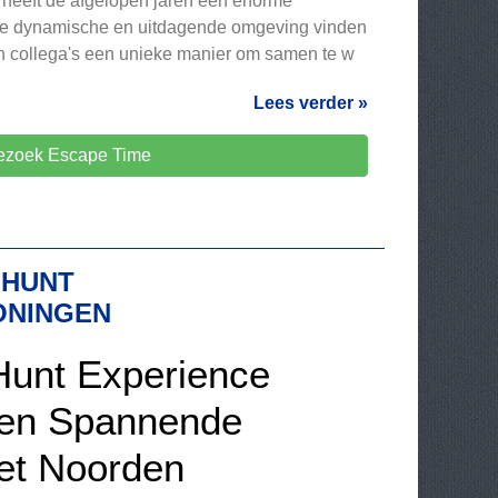
heeft de afgelopen jaren een enorme
deze dynamische en uitdagende omgeving vinden
en collega's een unieke manier om samen te w
Lees verder »
ezoek Escape Time
 HUNT
ONINGEN
unt Experience
Een Spannende
het Noorden