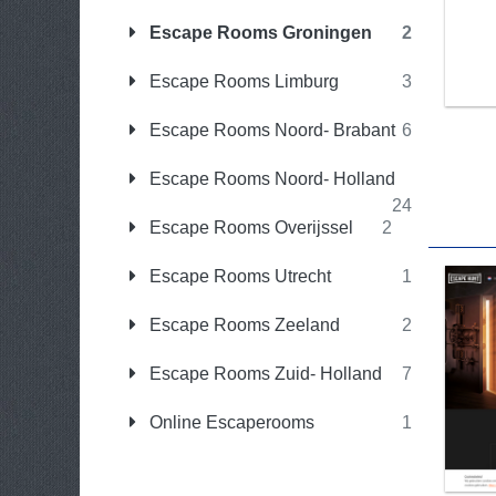
Escape Rooms Groningen
2
Escape Rooms Limburg
3
Escape Rooms Noord- Brabant
6
Escape Rooms Noord- Holland
24
Escape Rooms Overijssel
2
Escape Rooms Utrecht
1
Escape Rooms Zeeland
2
Escape Rooms Zuid- Holland
7
Online Escaperooms
1