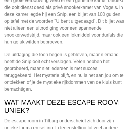
een grote verbouwing werd er een geheime kamer ontdekt
die ooit dienst deed als privé snookerkamer van Vogels. In
deze kamer legde hij een Snip, een biljet van 100 gulden,
op tafel met de woorden "U bent uitgedaagd". Dit biljet was
niet alleen een uitnodiging voor een spannende
snookerwedstrijd, maar ook een lokmiddel voor durfals die
hun geluk wilden beproeven.
De uitdaging die toen begon is gebleven, maar niemand
heeft de Snip ooit echt verslagen. Velen hebben het
geprobeerd, maar niet iedereen is met succes
teruggekeerd. Het mysterie blijft, en nu is het aan jou om te
ontdekken of je de mystieke rijkdommen van de kluis kunt
bemachtigen.
WAT MAAKT DEZE ESCAPE ROOM
UNIEK?
De escape room in Tilburg onderscheidt zich door zijn
unieke thema en setting. In tegenstelling tot veel andere