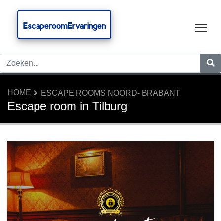
EscaperoomErvaringen
Tog
HOME
ESCAPE ROOMS NOORD- BRABANT
Escape room in Tilburg