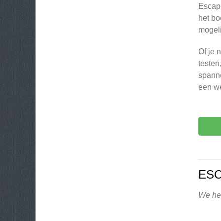
Escape
het bo
mogeli
Of je 
testen
spanne
een we
ESC
We heb