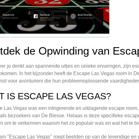
tdek de Opwinding van Esca
r je denkt aan spannende uitjes en unieke ervaringen, zijn e
opkomen. In het bijzonder heeft de Escape Las Vegas room in D
isit voor avonturiers die hun probleemoplossende vaardighede
T IS ESCAPE LAS VEGAS?
 Las Vegas was een intrigerende en uitdagende escape room, g
 als bezoekers van De Blesse. Helaas is deze specifieke escap
an om te verkennen waarom het zo populair was en wat het te 
am "Escape Las Vegas" roept beelden op van de levendige en 