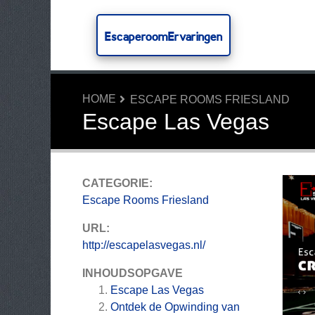
EscaperoomErvaringen
HOME
ESCAPE ROOMS FRIESLAND
Escape Las Vegas
CATEGORIE:
Escape Rooms Friesland
URL:
http://escapelasvegas.nl/
INHOUDSOPGAVE
Escape Las Vegas
Ontdek de Opwinding van