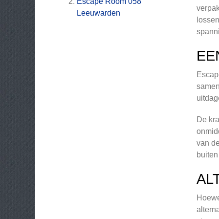
Escape Room 058
verpak
Leeuwarden
lossen
spanni
EE
Escape
samenw
uitdag
De kra
onmidd
van d
buiten
AL
Hoewel
altern