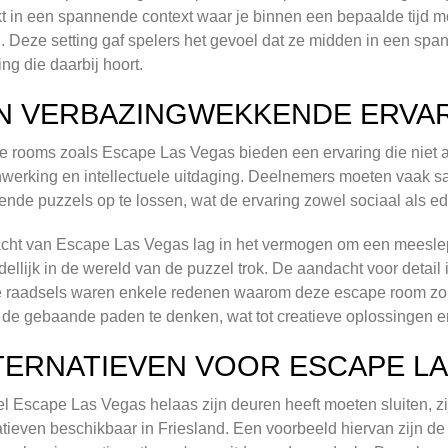
t in een spannende context waar je binnen een bepaalde tijd m
. Deze setting gaf spelers het gevoel dat ze midden in een sp
ng die daarbij hoort.
N VERBAZINGWEKKENDE ERVA
 rooms zoals Escape Las Vegas bieden een ervaring die niet al
erking en intellectuele uitdaging. Deelnemers moeten vaak 
ende puzzels op te lossen, wat de ervaring zowel sociaal als ed
cht van Escape Las Vegas lag in het vermogen om een meesle
ellijk in de wereld van de puzzel trok. De aandacht voor detail
e raadsels waren enkele redenen waarom deze escape room zo 
 de gebaande paden te denken, wat tot creatieve oplossingen e
TERNATIEVEN VOOR ESCAPE L
 Escape Las Vegas helaas zijn deuren heeft moeten sluiten, z
atieven beschikbaar in Friesland. Een voorbeeld hiervan zijn 