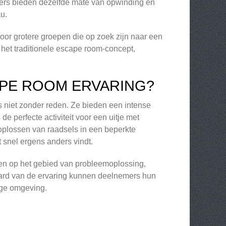
ers bieden dezelfde mate van opwinding en
u.
voor grotere groepen die op zoek zijn naar een
 het traditionele escape room-concept,
PE ROOM ERVARING?
s niet zonder reden. Ze bieden een intense
 de perfecte activiteit voor een uitje met
 oplossen van raadsels in een beperkte
t snel ergens anders vindt.
en op het gebied van probleemoplossing,
aard van de ervaring kunnen deelnemers hun
ige omgeving.