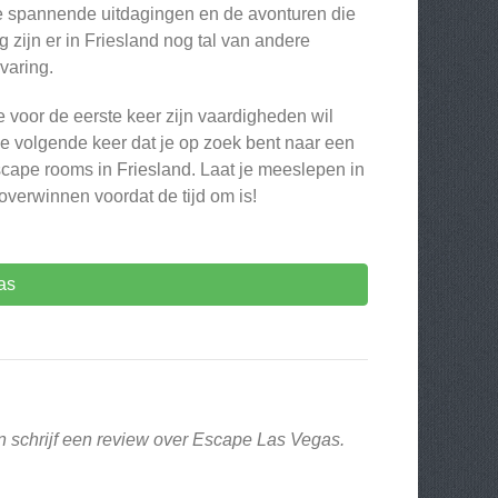
e spannende uitdagingen en de avonturen die
g zijn er in Friesland nog tal van andere
varing.
 voor de eerste keer zijn vaardigheden wil
s de volgende keer dat je op zoek bent naar een
cape rooms in Friesland. Laat je meeslepen in
 overwinnen voordat de tijd om is!
as
n schrijf een review over Escape Las Vegas.